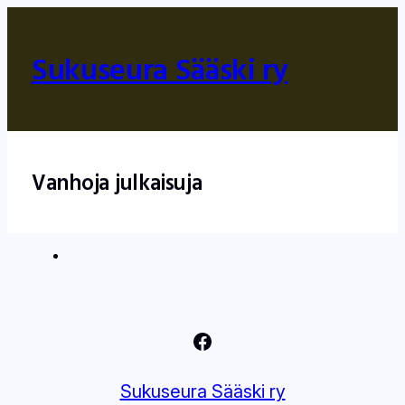
Siirry
sisältöön
Sukuseura Sääski ry
Vanhoja julkaisuja
Facebook
Sukuseura Sääski ry